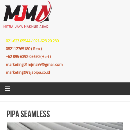
021-623 05544 / 021-623 20 230
082112765180 ( Rita )
+62 895-6392-05690 (Heri )
marketing01mjma99@gmail.com
marketing@rajapipa.co.id
Pipa Seamless